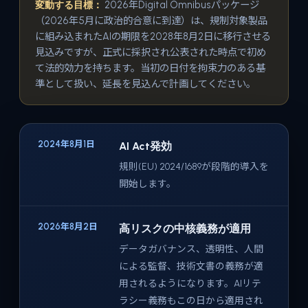
変動する目標：
2026年Digital Omnibusパッケージ
（2026年5月に政治的合意に到達）は、規制対象製品
に組み込まれたAIの期限を2028年8月2日に移行させる
見込みですが、正式に採択され公表された時点で初め
て法的効力を持ちます。当初の日付を拘束力のある基
準として扱い、延長を見込んで計画してください。
2024年8月1日
AI Act発効
規則(EU) 2024/1689が段階的導入を
開始します。
2026年8月2日
高リスクの中核義務が適用
データガバナンス、透明性、人間
による監督、技術文書の義務が適
用されるようになります。AIリテ
ラシー義務もこの日から適用され