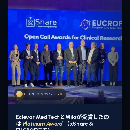
PLATINUM AWARD 2026
Eclevar MedTechとMiloが受賞したの
は
Platinum Award
（xShare &