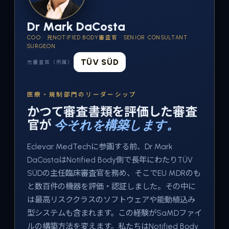
Dr Mark DaCosta
COO · 元NOTIFIED BODY審査官 · SENIOR CONSULTANT
SURGEON
TÜV SÜD
元審査官（所属）
医療・規制部門のリーダーシップ
かつて審査書類を評価した審査
官が
今それを構築します。
Eclevar MedTechに参画する前、Dr Mark
DaCostaはNotified Body側で長年にわたりTÜV
SÜDの主任臨床審査官を務め、そこでEU MDRのも
と数百件の機器を評価・認証しました。その中に
は最高リスククラスのソフトウェアや能動植込み
型システムも含まれます。この経験がSaMDファイ
ルの構築方法を変えます。私たちはNotified Body