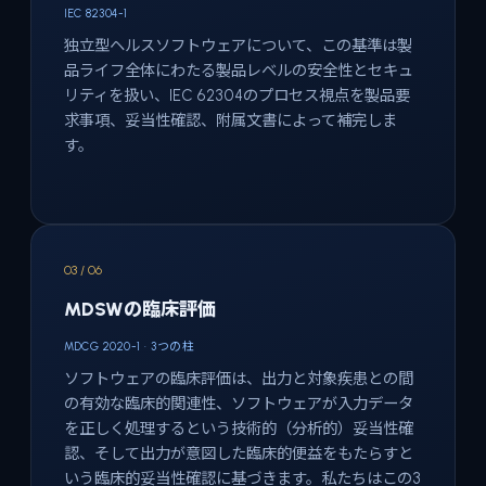
IEC 82304-1
独立型ヘルスソフトウェアについて、この基準は製
品ライフ全体にわたる製品レベルの安全性とセキュ
リティを扱い、IEC 62304のプロセス視点を製品要
求事項、妥当性確認、附属文書によって補完しま
す。
03 / 06
MDSWの臨床評価
MDCG 2020-1 · 3つの柱
ソフトウェアの臨床評価は、出力と対象疾患との間
の有効な臨床的関連性、ソフトウェアが入力データ
を正しく処理するという技術的（分析的）妥当性確
認、そして出力が意図した臨床的便益をもたらすと
いう臨床的妥当性確認に基づきます。私たちはこの3