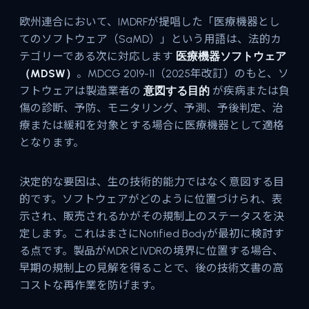
欧州連合において、IMDRFが提唱した「医療機器とし
てのソフトウェア（SaMD）」という用語は、法的カ
テゴリーである次に対応します
医療機器ソフトウェア
（MDSW）
。MDCG 2019-11（2025年改訂）のもと、ソ
フトウェアは製造業者の
意図する目的
が疾病または負
傷の診断、予防、モニタリング、予測、予後判定、治
療または緩和を対象とする場合に医療機器として適格
となります。
決定的な要因は、生の技術的能力ではなく意図する目
的です。ソフトウェアがどのように位置づけられ、表
示され、販売されるかがその規制上のステータスを決
定します。これはまさにNotified Bodyが最初に検討す
る点です。製品がMDRとIVDRの境界に位置する場合、
早期の規制上の見解を得ることで、後の技術文書の高
コストな再作業を防げます。