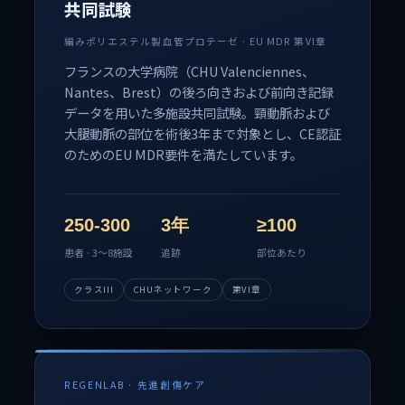
共同試験
編みポリエステル製血管プロテーゼ · EU MDR 第VI章
フランスの大学病院（CHU Valenciennes、
Nantes、Brest）の後ろ向きおよび前向き記録
データを用いた多施設共同試験。頸動脈および
大腿動脈の部位を術後3年まで対象とし、CE認証
のためのEU MDR要件を満たしています。
250-300
3年
≥100
患者 · 3～8施設
追跡
部位あたり
クラスIII
CHUネットワーク
第VI章
REGENLAB · 先進創傷ケア