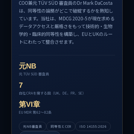
COO兼元 TÜV SÜD 審査員のDr Mark DaCosta
は、同等性の論拠がどこで破綻するかを熟知し
ています。当社は、MDCG 2020-5が現在求める
データアクセスと厳格さをもって技術的・生物
学的・臨床的同等性を構築し、EUとUKのルー
トにわたって整合させます。
元NB
元 TÜV SÜD 審査員
7
自社CRAを擁する国（UK、DE、FR、SE）
第VI章
EU MDR 第62～82条
元NB審査員
同等性とCER
ISO 14155:2026