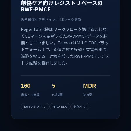
創傷ケア向けレジストリベースの
RWE-PMCF
先進創傷ケアデバイス · CEマーク更新
RegenLabは臨床ワークフローを妨げることな
くCEマークを更新するためのPMCFデータを必
要としていました。EclevarはMILO EDCプラッ
トフォーム上で、創傷治癒の経過と有害事象の
追跡を捉える、対象を絞ったRWE-PMCFレジス
トリ試験を設計しました。
160
5
MDR
患者 · 14施設
EU諸国
第VI章
RWEレジストリ
MILO EDC
創傷ケア