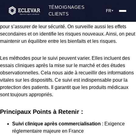
crucial. Il assure que les dispositifs médicaux restent sûrs et
TÉMOIGNAGES
FR
▼
efficaces. Cette démarche permet de vérifier leur performance
CLIENTS
tout au long de leur vie. On collecte et analyse des données
pour s’assurer de leur sécurité. On surveille aussi les effets
secondaires et on identifie les risques nouveaux. Ainsi, on peut
maintenir un équilibre entre les bienfaits et les risques.
Les méthodes pour le suivi peuvent varier. Elles incluent des
essais cliniques après la mise sur le marché et des études
observationnelles. Cela nous aide à recueillir des informations
vitales sur les dispositifs. Ce suivi est indispensable pour la
protection des patients. Il garantit que les produits médicaux
sont toujours appropriés.
Principaux Points à Retenir :
Suivi clinique après commercialisation
: Exigence
réglementaire majeure en France