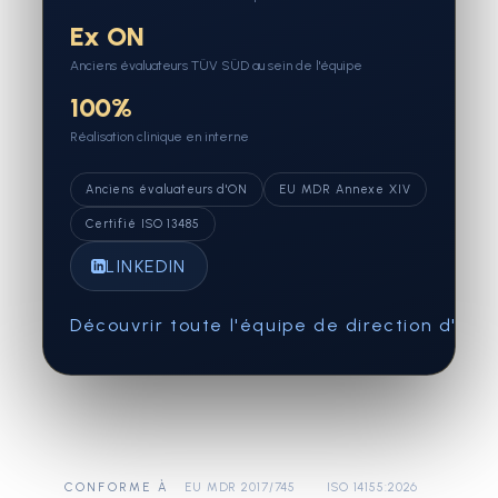
Ex ON
Anciens évaluateurs TÜV SÜD au sein de l'équipe
100%
Réalisation clinique en interne
Anciens évaluateurs d'ON
EU MDR Annexe XIV
Certifié ISO 13485
LINKEDIN
Découvrir toute l'équipe de direction d'Ecl
CONFORME À
EU MDR 2017/745
ISO 14155:2026