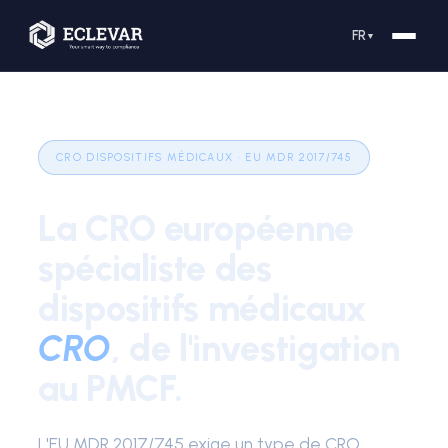
FR
▼
CRO DISPOSITIFS MÉDICAUX · EU MDR 2017/745
La CRO européenne
spécialiste des
dispositifs médicaux
CRO
, de l'investigation
au PMCF.
L'EU MDR 2017/745 exige un type de CRO