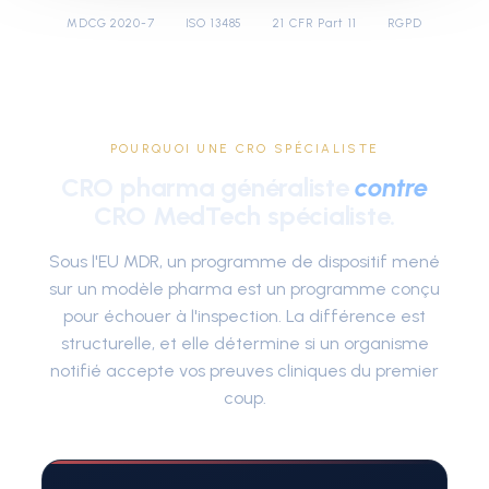
MDCG 2020-7
ISO 13485
21 CFR Part 11
RGPD
POURQUOI UNE CRO SPÉCIALISTE
CRO pharma généraliste
contre
CRO MedTech spécialiste.
Sous l'EU MDR, un programme de dispositif mené
sur un modèle pharma est un programme conçu
pour échouer à l'inspection. La différence est
structurelle, et elle détermine si un organisme
notifié accepte vos preuves cliniques du premier
coup.