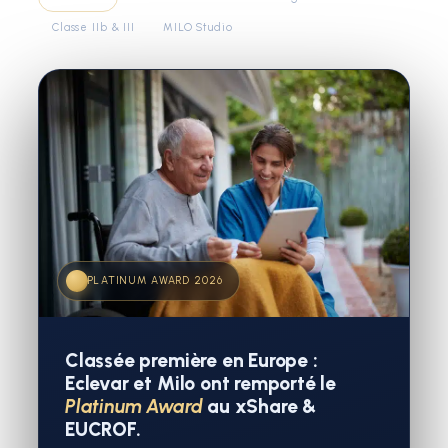
Classe IIb & III
MILO Studio
PLATINUM AWARD 2026
Classée première en Europe :
Eclevar et Milo ont remporté le
Platinum Award
au xShare &
EUCROF.