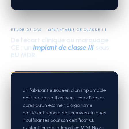
ÉTUDE DE CAS · IMPLANTABLE DE CLASSE III
De l'écart clinique au marquage
CE : un
implant de classe III
sous
EU MDR.
Un fabricant européen d'un implantable
actif de classe III est venu chez Eclevar
après qu'un examen d'organisme
notifié eut signalé des preuves cliniques
insuffisantes pour son certificat CE
existant lors de la transition MDR. Nous