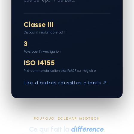
Classe III
Dispositif implantable actif
3
Pays pour l'investigation
ISO 14155
Pré-commercialisation plus PMCF sur registre
Lire d'autres réussites clients ↗
POURQUOI ECLEVAR MEDTECH
Ce qui fait la
différence
.